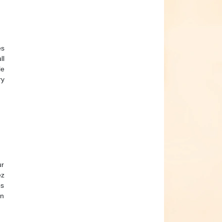
es
ll
le
ry
ur
ez
os
Un