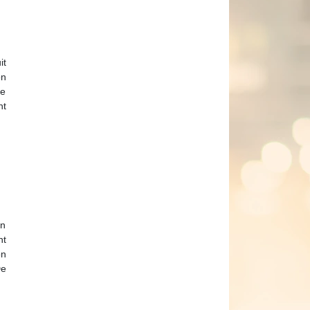
it
on
ie
nt
en
nt
on
De