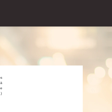
es
 à
de
…)