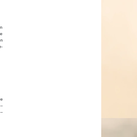
on
me
on
e-
re
 –
 –