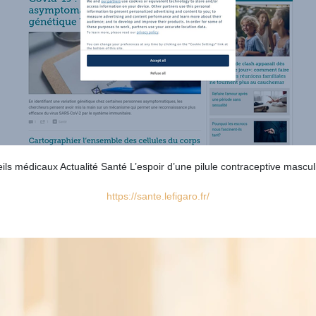
seils médicaux Actualité Santé L’espoir d’une pilule contraceptive mas
https://sante.lefigaro.fr/